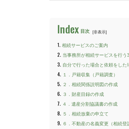
目次
[
非表示
]
1
相続サービスのご案内
2
当事務所が相続サービスを行う
3
自分で行った場合と依頼をした
4
１．戸籍収集（戸籍調査）
5
２．相続関係説明図の作成
6
３．財産目録の作成
7
４．遺産分割協議書の作成
8
５．相続放棄の申立て
9
６．不動産の名義変更（相続登