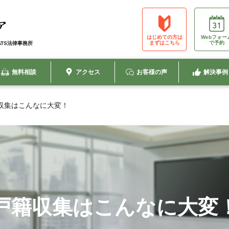
はじめての方は
Webフォー
まずはこちら
で予約
SWATS法律事務所
無料相談
アクセス
お客様の声
解決事例
収集はこんなに大変！
戸籍収集はこんなに大変