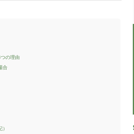
3つの理由
場合
記）