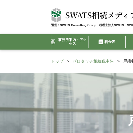
SWATS Consulting Group・税理士法人SWATS・
事務所案内・アク
料金表
セス
トップ
>
ゼロタッチ相続税申告
>
戸籍